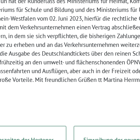
un hat der Runderlass des Ministeriums für Heimat, Ko
teriums für Schule und Bildung und des Ministeriums fü
in-Westfalen vom 02. Juni 2023, hierfür die rechtliche
mit dem Verkehrsunternehmen einen Vertrag abschließe
n, in dem sie sich verpflichten, die bisherigen Zahlunge
ter zu erheben und an das Verkehrsunternehmen weiterzul
 die Ausgabe des Deutschlandtickets über den reinen S
frühzeitig an den umwelt- und flächenschonenden ÖPNV
ssenfahrten und Ausflügen, aber auch in der Freizeit od
große Vorteile. Mit freundlichen Grüßen tt Martina Her