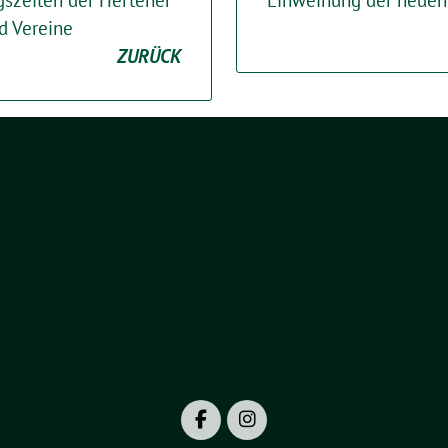
gszeiten der Hertener
Einweihung der neuen 
d Vereine
ZURÜCK