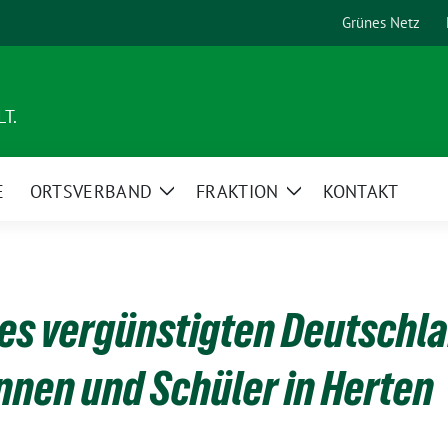
Grünes Netz
T.
E
ORTSVERBAND
FRAKTION
KONTAKT
Zeige
Zeige
Untermenü
Untermenü
es vergünstigten Deutschla
innen und Schüler in Herten