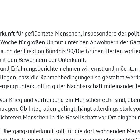
unft für geflüchtete Menschen, insbesondere der poli
n Woche für großen Unmut unter den Anwohnern der Gart
r auch der Fraktion Bündnis 90/Die Grünen Herten vorlieg
mit den Bewohnern der Unterkunft.
und Erfahrungsberichte nehmen wir ernst und möchten n
 Anliegen, dass die Rahmenbedingungen so gestaltet wer
rgangsunterkunft in guter Nachbarschaft miteinander l
t vor Krieg und Vertreibung ein Menschenrecht sind, ebe
ntragen. Ob Integration gelingt, hängt allerdings stark 
flüchteten Menschen in die Gesellschaft vor Ort eingeb
r Übergangsunterkunft soll für die dort wohnenden Mens
ten. Dies kann jedoch nur gelingen, wenn über die bloße