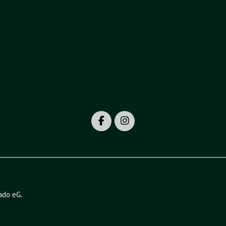
ado eG
.