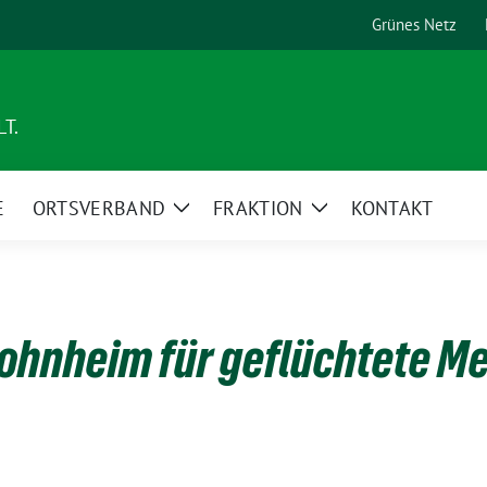
Grünes Netz
T.
E
ORTSVERBAND
FRAKTION
KONTAKT
Zeige
Zeige
Untermenü
Untermenü
hnheim für geflüchtete M