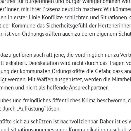
hpartner für Bürgerinnen und Bürger wahrgenommen werd
ter*innen mit ihrer Präsenz deutlich machen: Wir kümme
en in erster Linie Konflikte schlichten und Situationen k
t der Kommune das Sicherheitsgefühl der Hertenerinne
nn ist von Ordnungskräften auch zu deren eigenem Schut
dazu gehören auch all jene, die vordringlich nur zu Ve
lt eskaliert. Deeskalation wird nicht durch das Tragen v
nung der kommunalen Ordungskräfte die Gefahr, dass an
sigt werden. Mit Waffen ausgerüstet, werden die Mitarb
mmen und nicht als helfende Ansprechpartner.
auhes und freindliches öffentliches Klima beschworen, d
 durch „Aufrüstung“ lösen.
fte sich zu schützen ist nachvollziehbar. Daher ist es w
n und situationsangemessener Kommunikation geschult 