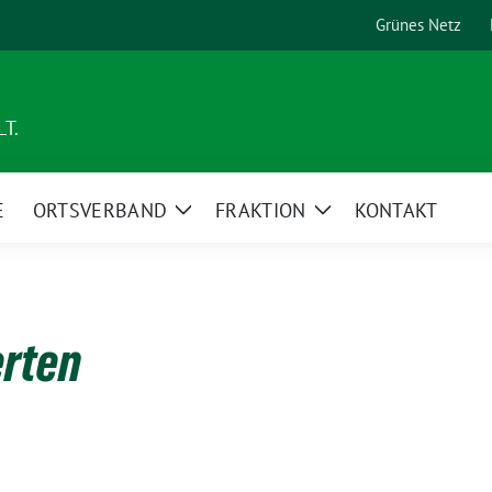
Grünes Netz
T.
E
ORTSVERBAND
FRAKTION
KONTAKT
Zeige
Zeige
Untermenü
Untermenü
erten