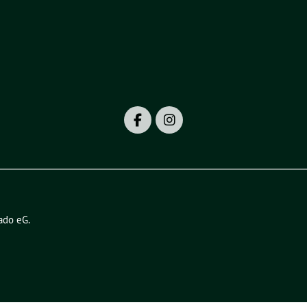
ado eG
.