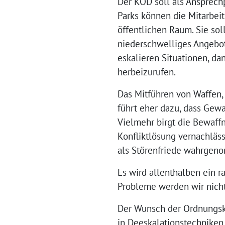
Der KOD soll als Ansprec
Parks können die Mitarbei
öffentlichen Raum. Sie soll
niederschwelliges Angebo
eskalieren Situationen, da
herbeizurufen.
Das Mitführen von Waffen, 
führt eher dazu, dass Gewa
Vielmehr birgt die Bewaff
Konfliktlösung vernachläs
als Störenfriede wahrgeno
Es wird allenthalben ein r
Probleme werden wir nicht
Der Wunsch der Ordnungskrä
in Deeskalationstechnike