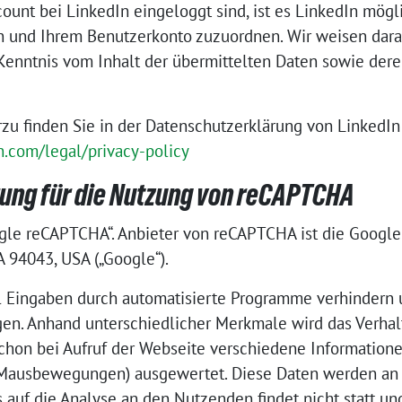
ount bei LinkedIn eingeloggt sind, ist es LinkedIn mögl
n und Ihrem Benutzerkonto zuzuordnen. Wir weisen darauf
 Kenntnis vom Inhalt der übermittelten Daten sowie der
rzu finden Sie in der Datenschutzerklärung von LinkedIn
n.com/legal/privacy-policy
ung für die Nutzung von reCAPTCHA
gle reCAPTCHA“. Anbieter von reCAPTCHA ist die Google
 94043, USA („Google“).
 Eingaben durch automatisierte Programme verhindern u
en. Anhand unterschiedlicher Merkmale wird das Verha
schon bei Aufruf der Webseite verschiedene Information
 Mausbewegungen) ausgewertet. Diese Daten werden an 
s auf die Analyse an den Nutzenden findet nicht statt und