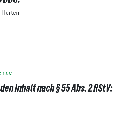
 Herten
en.de
den Inhalt nach § 55 Abs. 2 RStV: