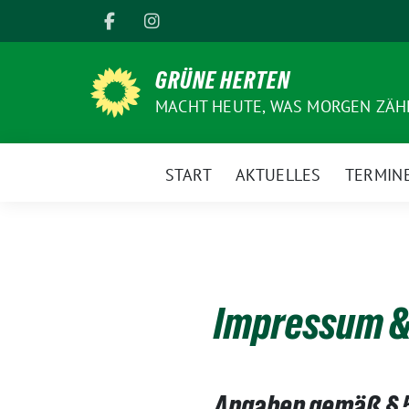
Weiter
zum
Inhalt
GRÜNE HERTEN
MACHT HEUTE, WAS MORGEN ZÄHL
START
AKTUELLES
TERMIN
Impressum &
Angaben gemäß § 