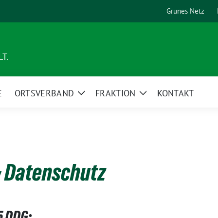
Grünes Netz
T.
E
ORTSVERBAND
FRAKTION
KONTAKT
Zeige
Zeige
Untermenü
Untermenü
 Datenschutz
5 DDG: